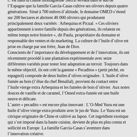
C’est dans la chaîne montagneuse Sierra Nevada dans le sud de
l’Espagne que la famille García-Casas cultive ses oliviers depuis quatre
générations. Situé à 700 mètres d’altitude, le domaine OMED s’étend
sur 200 hectares et abritent 40.000 oliviers qui produisent
principalement deux variétés : Arbequina et Picual. « Ces oliviers
appartiennent à notre famille depuis des générations, ils relatent en
même temps notre histoire », dit Paula, propriétaire du domaine et
responsable des ventes et du marketing. La culture de l’huile d’olive est
prise en charge par son frère, Juan de Dios.
Conscients de l’importance du développement et de l’innovation, ils ont
récemment procédé à une plantation expérimentale avec seize
différentes variétés pour tester leur adaptation au terroir. Toujours dans
le même objectif, ils ont créé la gamme « Pecaditos » (petit péché, en
espagnol) composée de deux huiles d’olives originales : L’huile d’olive
fumée au bois (l’élue du chef Benallal), provient du contact entre
l’huile vierge extra Arbequina et les fumées de bois d’olivier. Aux notes
douces de vanille et de caramel, l’Omed extra-fumée est une huile
neuve et délicate.
L’autre « pecadito » est encore plus innovant : L’O-Med Yuzu est une
huile d’olive vierge extra produite avec le jus de Yuzu. Le Yuzu est un
citrique originaire de Chine et cultivé au Japon. Cet ingrédient exotique
qui s’est imposé dans la haute cuisine, devient de plus en plus connu et
sollicité en Europe. La famille García-Casas s’aventure dans
l’innovation créative.