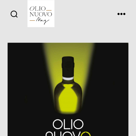
Olio
Nuovo
Days