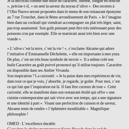
Je la décrirais comme une huile de caractère, intense, longue en bouche
», précise-t-il, « on sent la saveur du noyau d’olive ». Des recettes à
l’Olio Nuovo seront proposées dans le menu de son restaurant éponyme
au 7 rue Tronchet, dans le 8ème arrondissement de Paris. « Je l’imagine
bien dans un cocktail qui viendrait accompagner un plat très léger, saint,
pas trop assaisonné. Son goût puissant peut être très intéressant pour des
poissons crus par exemple. Elle se marierait aussi très bien avec une
viande ».
« L’olive c’est la terre, c’est la vie ! », s’exclame Akrame qui adore
l’initiative d’Emmanuelle Déchelette, « elle est importante à mes yeux.
De plus, c’est un très beau symbole de terroir ». Il a même créé son
huile Caractère au goût poivré prononcé qu’il utilise toujours. Caractère
est disponible dans ses Atelier Vivanda.
Son inspiration ? La curiosité. « Je la puise dans mes expériences de vie,
dans tout ce que je vois, j’absorbe, je regarde, je goûte. Pour moi, c’est
ce qui fait que l’inspiration est là. Il faut être curieux de tout ». Cette
curiosité, elle se manifeste dans son restaurant étoilé qui offre « une
cuisine contemporaine qui sait vivre avec son temps, qui a une signature
et une identité à part ». Visant une perfection de cuisson et de saveur,
Akrame tente de rendre « l’éphémère inoubliable ». Magnifique
philosophie !
OMED : L’excellence durable