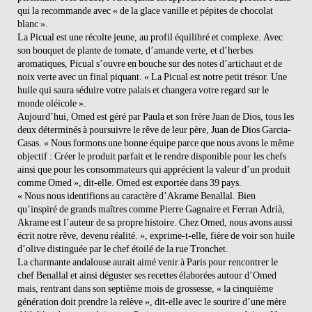
qui la recommande avec « de la glace vanille et pépites de chocolat
blanc ».
La Picual est une récolte jeune, au profil équilibré et complexe. Avec
son bouquet de plante de tomate, d’amande verte, et d’herbes
aromatiques, Picual s’ouvre en bouche sur des notes d’artichaut et de
noix verte avec un final piquant. « La Picual est notre petit trésor. Une
huile qui saura séduire votre palais et changera votre regard sur le
monde oléicole ».
Aujourd’hui, Omed est géré par Paula et son frère Juan de Dios, tous les
deux déterminés à poursuivre le rêve de leur père, Juan de Dios Garcia-
Casas. « Nous formons une bonne équipe parce que nous avons le même
objectif : Créer le produit parfait et le rendre disponible pour les chefs
ainsi que pour les consommateurs qui apprécient la valeur d’un produit
comme Omed », dit-elle. Omed est exportée dans 39 pays.
« Nous nous identifions au caractère d’Akrame Benallal. Bien
qu’inspiré de grands maîtres comme Pierre Gagnaire et Ferran Adrià,
Akrame est l’auteur de sa propre histoire. Chez Omed, nous avons aussi
écrit notre rêve, devenu réalité. », exprime-t-elle, fière de voir son huile
d’olive distinguée par le chef étoilé de la rue Tronchet.
La charmante andalouse aurait aimé venir à Paris pour rencontrer le
chef Benallal et ainsi déguster ses recettes élaborées autour d’Omed
mais, rentrant dans son septième mois de grossesse, « la cinquième
génération doit prendre la relève », dit-elle avec le sourire d’une mère