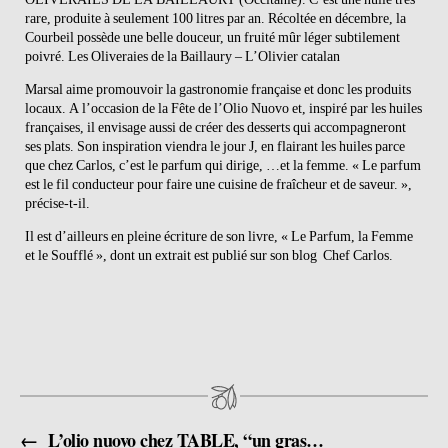
rare, produite à seulement 100 litres par an. Récoltée en décembre, la
Courbeil possède une belle douceur, un fruité mûr léger subtilement
poivré.
Les Oliveraies de la Baillaury – L’Olivier catalan
Marsal aime promouvoir la gastronomie française et donc les produits
locaux. A l’occasion de la Fête de l’Olio Nuovo et, inspiré par les huiles
françaises, il envisage aussi de créer des desserts qui accompagneront
ses plats. Son inspiration viendra le jour J, en flairant les huiles parce
que chez Carlos, c’est le parfum qui dirige, …et la femme. « Le parfum
est le fil conducteur pour faire une cuisine de fraîcheur et de saveur. »,
précise-t-il.
Il est d’ailleurs en pleine écriture de son livre, « Le Parfum, la Femme
et le Soufflé », dont un extrait est publié sur son blog
Chef Carlos
.
←
L’olio nuovo chez TABLE, “un gras délicat, évanescent, une affirmation véritable”