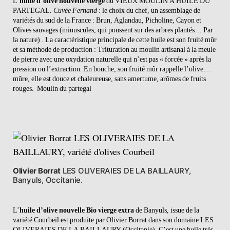
L’
huile d’olive nouvelle vierge
du VIEUX MOULIN A HUILE DU
PARTEGAL.
Cuvée Fernand
: le choix du chef, un assemblage de
variétés du sud de la France : Brun, Aglandau, Picholine, Cayon et
Olives sauvages (minuscules, qui poussent sur des arbres plantés… Par
la nature) . La caractéristique principale de cette huile est son fruité mûr
et sa méthode de production : Trituration au moulin artisanal à la meule
de pierre avec une oxydation naturelle qui n’est pas « forcée » après la
pression ou l’extraction. En bouche, son fruité mûr rappelle l’olive…
mûre, elle est douce et chaleureuse, sans amertume, arômes de fruits
rouges.
Moulin du partegal
Olivier Borrat
LES OLIVERAIES DE LA BAILLAURY,
Banyuls, Occitanie.
L’
huile d’olive nouvelle Bio vierge
extra
de Banyuls, issue de la
variété Courbeil est produite par Olivier Borrat dans son domaine LES
OLIVERAIES DE LA BAILLAURY (Occitanie). C’est une huile très