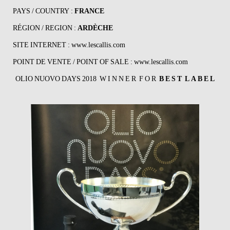
PAYS / COUNTRY :
FRANCE
RÉGION / REGION :
ARDÈCHE
SITE INTERNET :
www.lescallis.com
POINT DE VENTE / POINT OF SALE :
www.lescallis.com
OLIO NUOVO DAYS 2018 W I N N E R F O R
B E S T L A B E L