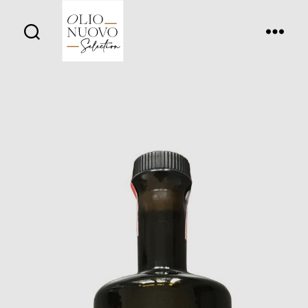
Olio
Nuovo
Days