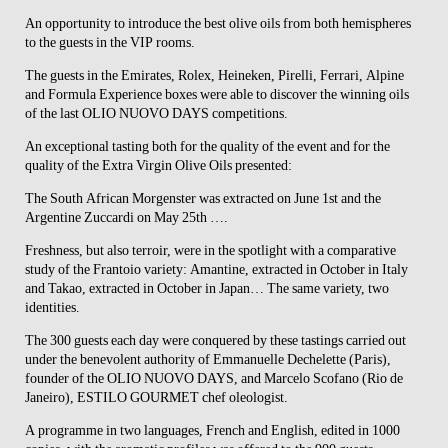
An opportunity to introduce the best olive oils from both hemispheres
to the guests in the VIP rooms.
The guests in the Emirates, Rolex, Heineken, Pirelli, Ferrari, Alpine
and Formula Experience boxes were able to discover the winning oils
of the last OLIO NUOVO DAYS competitions.
An exceptional tasting both for the quality of the event and for the
quality of the Extra Virgin Olive Oils presented:
The South African Morgenster was extracted on June 1st and the
Argentine Zuccardi on May 25th ….
Freshness, but also terroir, were in the spotlight with a comparative
study of the Frantoio variety: Amantine, extracted in October in Italy
and Takao, extracted in October in Japan… The same variety, two
identities.
The 300 guests each day were conquered by these tastings carried out
under the benevolent authority of Emmanuelle Dechelette (Paris),
founder of the OLIO NUOVO DAYS, and Marcelo Scofano (Rio de
Janeiro), ESTILO GOURMET chef oleologist.
A programme in two languages, French and English, edited in 1000