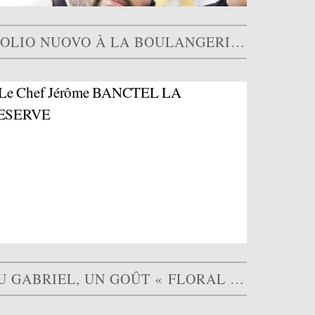
L’OLIO NUOVO À LA BOULANGERIE BO : INSPIRATIONS D’AILLEURS
AU GABRIEL, UN GOÛT « FLORAL ET PIQUANT » SÉDUIT LE…