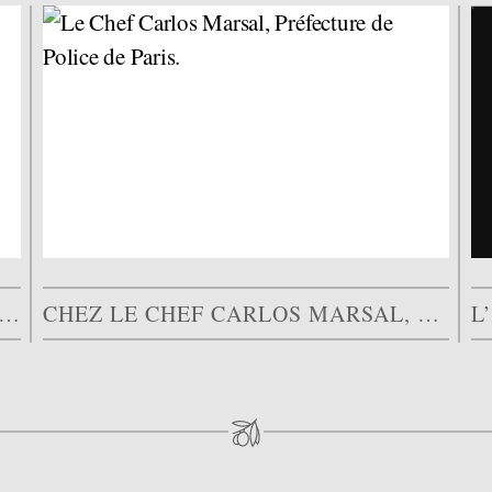
 DE LA DOUCEUR CHEZ LES SENDRA, TRANSMETTRE, AVEC…
CHEZ LE CHEF CARLOS MARSAL, C’EST LE PARFUM QUI…