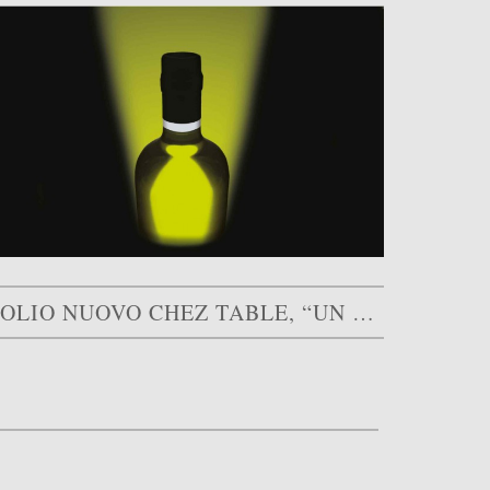
L’OLIO NUOVO CHEZ TABLE, “UN GRAS DÉLICAT, ÉVANESCENT, UNE…