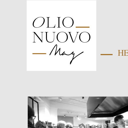
H
Olio
Nuovo
Days