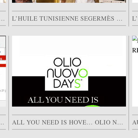
DE L’HUILE D’OLIVE, OU COMMENT LES TEXTURES…
L’HUILE TUNISIENNE SEGERMÈS CHEZ PASSERINI
ARLE : 20 MINUTES POUR COMPRENDRE…
ALL YOU NEED IS HOVE… OLIO NUOVO DAYS 2017,…