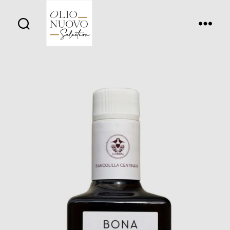
Olio
Nuovo
Days