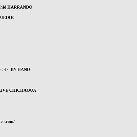
chid HARRANDO
GUEDOC
OD :
BY HAND
LIVE CHICHAOUA
dco.com/