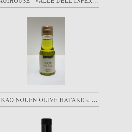
MAGIHOUSE “VALLE DELL’INFERNO”, FAMILY RESERVE
TAKAO NOUEN OLIVE HATAKE « TAGGIASCA »