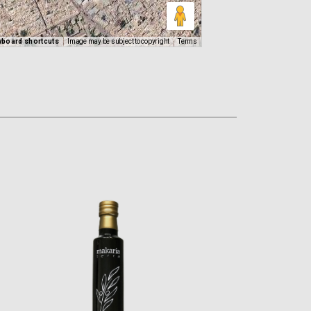
yboard shortcuts
Image may be subject to copyright
Terms