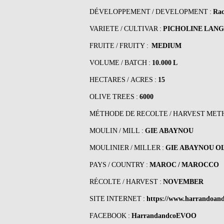
DÉVELOPPEMENT / DEVELOPMENT :
Ra
VARIETE / CULTIVAR :
PICHOLINE LAN
FRUITE / FRUITY :
MEDIUM
VOLUME / BATCH :
10.000 L
HECTARES / ACRES :
15
OLIVE TREES :
6000
MÉTHODE DE RECOLTE / HARVEST METH
MOULIN / MILL :
GIE ABAYNOU
MOULINIER / MILLER :
GIE ABAYNOU O
PAYS / COUNTRY :
MAROC / MAROCCO
RÉCOLTE / HARVEST :
NOVEMBER
SITE INTERNET :
https://www.harrandoan
FACEBOOK :
HarrandandcoEVOO