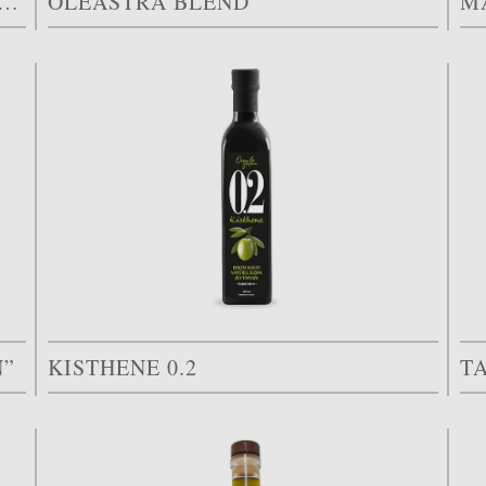
 NOUEN OLIVE HATAKE « FRANTOIO »
OLEASTRA BLEND
N”
KISTHENE 0.2