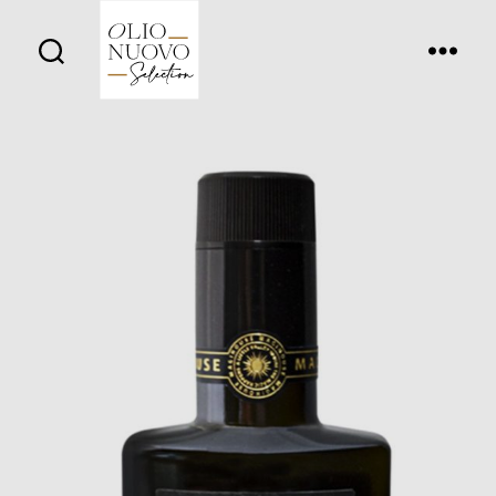
Olio
Nuovo
Days