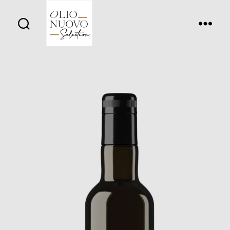
Olio
Nuovo
Days