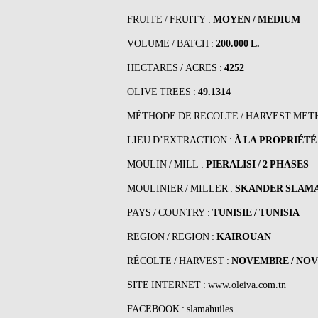
FRUITE / FRUITY :
MOYEN / MEDIUM
VOLUME / BATCH :
200.000 L.
HECTARES / ACRES :
4252
OLIVE TREES :
49.1314
MÉTHODE DE RECOLTE / HARVEST MET
LIEU D’EXTRACTION :
À LA PROPRIÉTÉ
MOULIN / MILL :
PIERALISI / 2 PHASES
MOULINIER / MILLER :
SKANDER SLAM
PAYS / COUNTRY :
TUNISIE / TUNISIA
REGION / REGION :
KAIROUAN
RÉCOLTE / HARVEST :
NOVEMBRE / NO
SITE INTERNET :
www.oleiva.com.tn
FACEBOOK :
slamahuiles