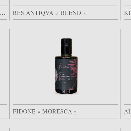
AKAO NOUEN OLIVE HATAKE « LUCCA »
RES ANTIQVA « BLEND »
KI
FIDONE « MORESCA »
A